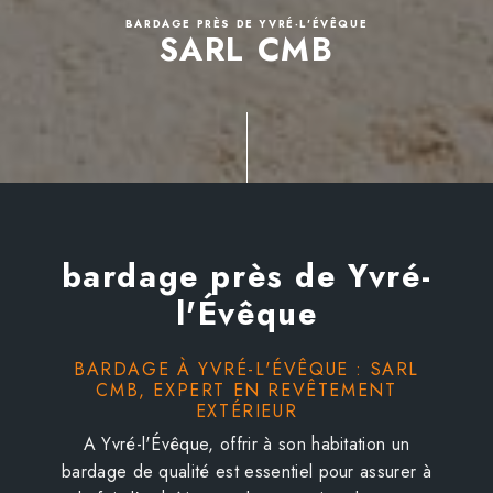
BARDAGE PRÈS DE YVRÉ-L'ÉVÊQUE
SARL CMB
bardage près de Yvré-
l'Évêque
BARDAGE À YVRÉ-L'ÉVÊQUE : SARL
CMB, EXPERT EN REVÊTEMENT
EXTÉRIEUR
A Yvré-l'Évêque, offrir à son habitation un
bardage de qualité est essentiel pour assurer à