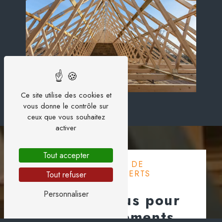
Ce site utilise des cookies et
vous donne le contrôle sur
ceux que vous souhaitez
activer
Tout accepter
CONFIEZ VOS TRAVAUX DE
CHARPENTE À DES EXPERTS
Tout refuser
QUALIFIÉS
Personnaliser
Contactez-nous pour
des renseignements