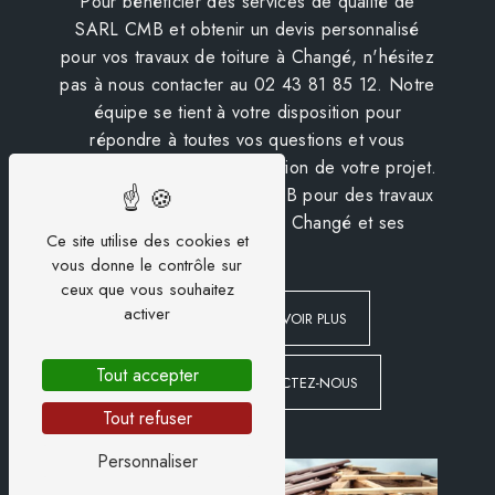
Pour bénéficier des services de qualité de
SARL CMB et obtenir un devis personnalisé
pour vos travaux de toiture à Changé, n'hésitez
pas à nous contacter au 02 43 81 85 12. Notre
équipe se tient à votre disposition pour
répondre à toutes vos questions et vous
accompagner dans la réalisation de votre projet.
Faites confiance à SARL CMB pour des travaux
de toiture d'excellence à Changé et ses
Ce site utilise des cookies et
alentours.
vous donne le contrôle sur
ceux que vous souhaitez
activer
EN SAVOIR PLUS
Tout accepter
CONTACTEZ-NOUS
Tout refuser
Personnaliser