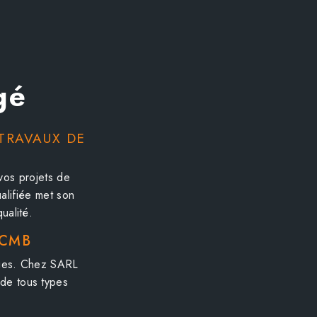
gé
 TRAVAUX DE
vos projets de
alifiée met son
ualité.
 CMB
ques. Chez SARL
 de tous types