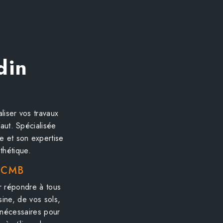
din
iser vos travaux
aut. Spécialisée
e et son expertise
thétique.
L CMB
 répondre à tous
sine, de vos sols,
nécessaires pour