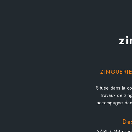
zi
ZINGUERIE
Située dans la c
travaux de zin
accompagne dans 
Des
SARL CMB propos