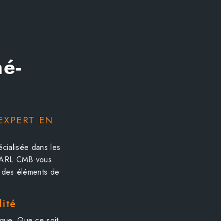
né-
 EXPERT EN
cialisée dans les
, SARL CMB vous
t des éléments de
lité
que. Que ce soit